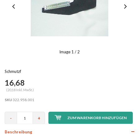
Image
1
/ 2
Schmutzf
16,68
(20,18 Inkl. MwSt.)
SKU
322.958.001
-
+
ZUM WARENKORB HINZUFÜGEN
Beschreibung