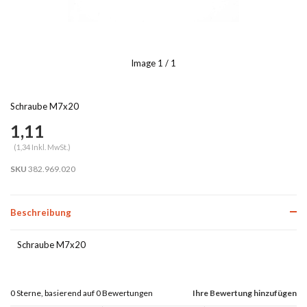
Image
1
/ 1
Schraube M7x20
1,11
(1,34 Inkl. MwSt.)
SKU
382.969.020
Beschreibung
Schraube M7x20
0
Sterne, basierend auf
0
Bewertungen
Ihre Bewertung hinzufügen