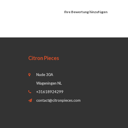
Ihre Bewertung hinzufügen
Citron Pieces
Nude 30A
Wageningen NL
+31618924299
contact@citronpieces.com