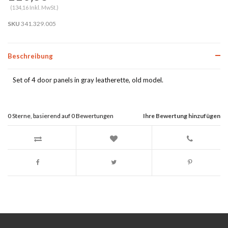
(134,16 Inkl. MwSt.)
SKU
341.329.005
Beschreibung
Set of 4 door panels in gray leatherette, old model.
0
Sterne, basierend auf
0
Bewertungen
Ihre Bewertung hinzufügen