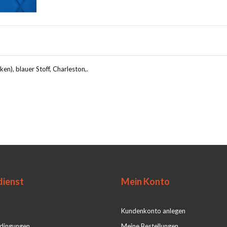
en), blauer Stoff, Charleston,.
ienst
Mein Konto
Kundenkonto anlegen
dingungen
Meine Bestellungen