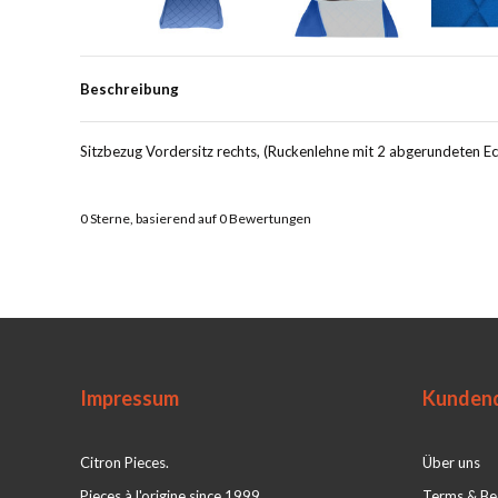
Beschreibung
Sitzbezug Vordersitz rechts, (Ruckenlehne mit 2 abgerundeten Eck
0
Sterne, basierend auf
0
Bewertungen
Impressum
Kundend
Citron Pieces.
Über uns
Pieces à l'origine since 1999
Terms & Be