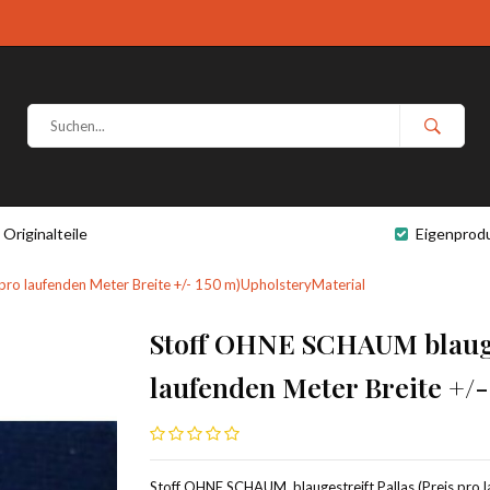
Originalteile
Eigenprod
pro laufenden Meter Breite +/- 150 m)UpholsteryMaterial
Stoff OHNE SCHAUM blauges
laufenden Meter Breite +/
Stoff OHNE SCHAUM, blaugestreift Pallas (Preis pro la