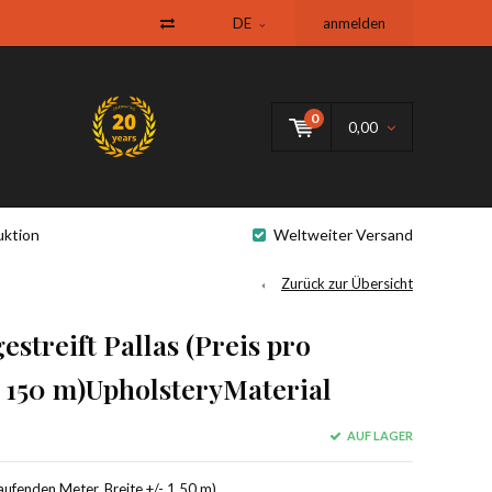
DE
anmelden
0
0,00
uktion
Weltweiter Versand
Zurück zur Übersicht
treift Pallas (Preis pro
- 150 m)UpholsteryMaterial
AUF LAGER
ufenden Meter, Breite +/- 1.50 m).