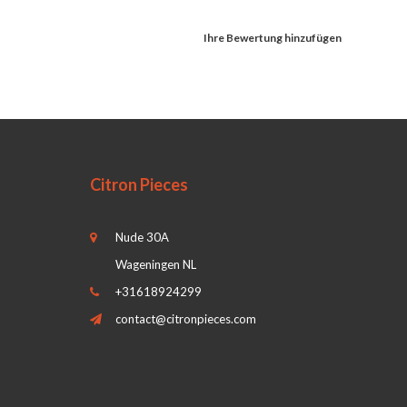
Ihre Bewertung hinzufügen
Citron Pieces
Nude 30A
Wageningen NL
+31618924299
contact@citronpieces.com