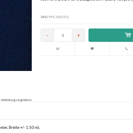
SKU
991.360.011
-
+
Abbildung vergrößern
er, Breite +/- 1.50 m).