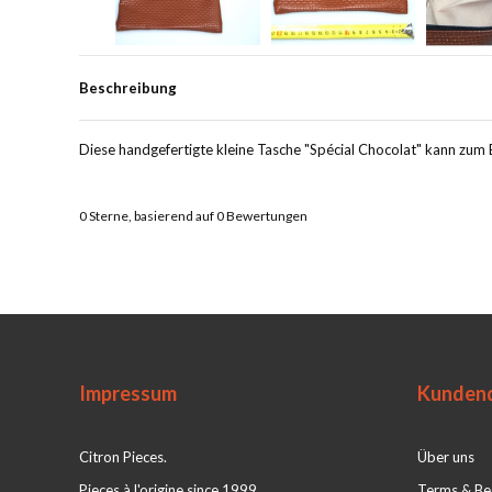
Beschreibung
Diese handgefertigte kleine Tasche "Spécial Chocolat" kann zum B
0
Sterne, basierend auf
0
Bewertungen
Impressum
Kundend
Citron Pieces.
Über uns
Pieces à l'origine since 1999
Terms & Be