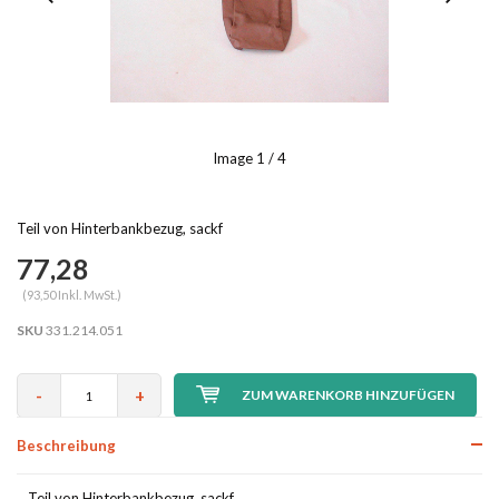
Image
1
/ 4
Teil von Hinterbankbezug, sackf
77,28
(93,50 Inkl. MwSt.)
SKU
331.214.051
-
+
ZUM WARENKORB HINZUFÜGEN
Beschreibung
Teil von Hinterbankbezug, sackf