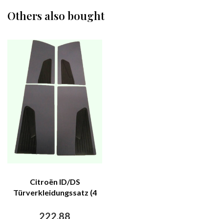
Others also bought
Citroën ID/DS
Türverkleidungssatz (4
Teile) grau Stoff D Super
D Spezial 70-75 Citroën
222,88