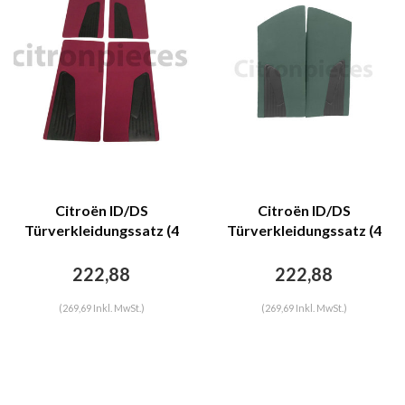
Citroën ID/DS
Citroën ID/DS
Türverkleidungssatz (4
Türverkleidungssatz (4
Teile) roter Stoff D Super
Teile) grüner Stoff D
D Spezial 70-75 Citroën
Super D Spezial 70-75
222,88
222,88
ID/DS
Citroën ID/DS
(269,69 Inkl. MwSt.)
(269,69 Inkl. MwSt.)