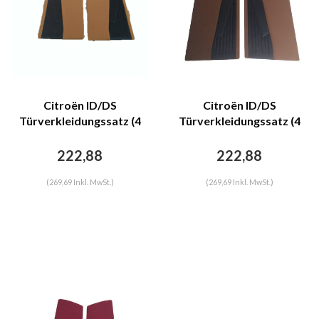
Citroën ID/DS
Citroën ID/DS
Türverkleidungssatz (4
Türverkleidungssatz (4
Teile) ockerfarbige Stoff
Teile) caramel Stoff D
D Super D Spezial 70-75
Super D Spezial 70-75
222,88
222,88
Citroën ID/DS
Citroën ID/DS
(269,69 Inkl. MwSt.)
(269,69 Inkl. MwSt.)