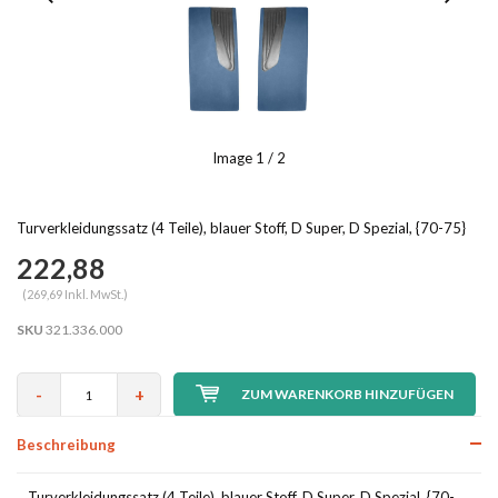
Image
1
/ 2
Turverkleidungssatz (4 Teile), blauer Stoff, D Super, D Spezial, {70-75}
222,88
(269,69 Inkl. MwSt.)
SKU
321.336.000
-
+
ZUM WARENKORB HINZUFÜGEN
Beschreibung
Turverkleidungssatz (4 Teile), blauer Stoff, D Super, D Spezial, {70-