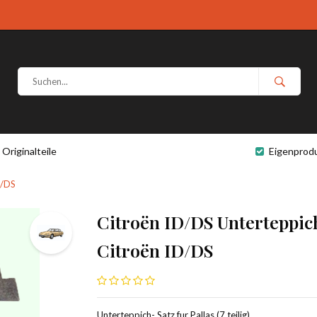
Originalteile
Eigenprod
D/DS
Citroën ID/DS Unterteppich- 
Citroën ID/DS
Unterteppich- Satz fur Pallas (7 teilig),.