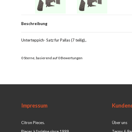
Beschreibung
Unterteppich- Satz fur Pallas (7 teilig),.
0
Sterne, basierend auf
0
Bewertungen
Impressum
Kundend
Citron Pieces.
Über uns
Pieces à l'origine since 1999
Terms & Be