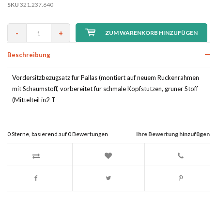
SKU
321.237.640
-
+
ZUM WARENKORB HINZUFÜGEN
Beschreibung
Vordersitzbezugsatz fur Pallas (montiert auf neuem Ruckenrahmen
mit Schaumstoff, vorbereitet fur schmale Kopfstutzen, gruner Stoff
(Mittelteil in2 T
0
Sterne, basierend auf
0
Bewertungen
Ihre Bewertung hinzufügen