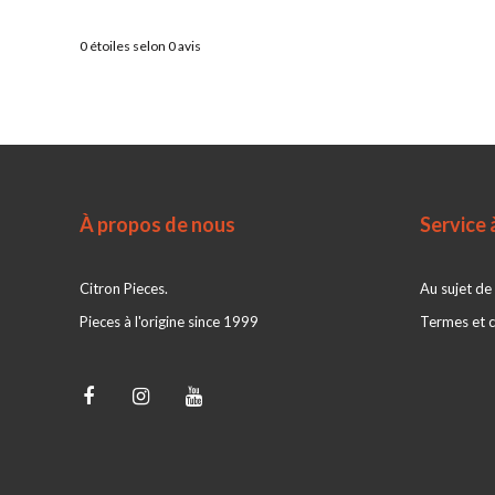
0
étoiles selon
0
avis
À propos de nous
Service à
Citron Pieces.
Au sujet de
Pieces à l'origine since 1999
Termes et c