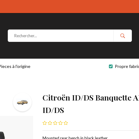
Pieces à l'origine
Propre fabri
Citroën ID/DS Banquette A
ID/DS
Mounted rear bench in black leather,