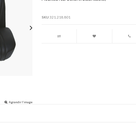
SKU
321.218.801
Agrandir l'image