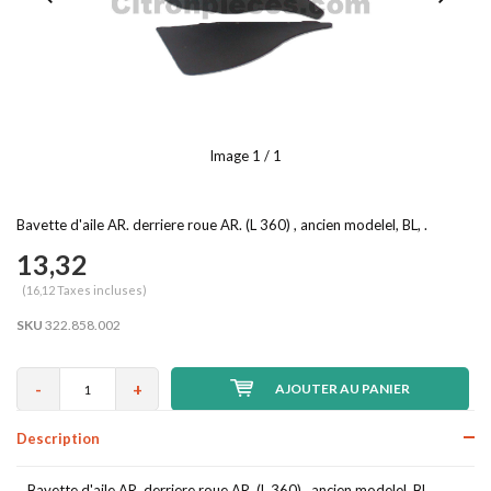
Image
1
/ 1
Bavette d'aile AR. derriere roue AR. (L 360) , ancien modelel, BL, .
13,32
(16,12 Taxes incluses)
SKU
322.858.002
-
+
AJOUTER AU PANIER
Description
Bavette d'aile AR. derriere roue AR. (L 360) , ancien modelel, BL, .