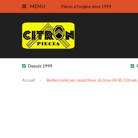
MENU
Pieces à l'origine since 1999
Depuis 1999
Accueil
Butée (conic) en caoutchouc du bras AV BL Citroën