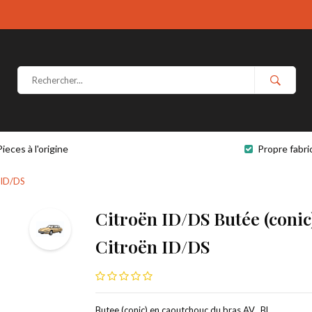
Pieces à l'origine
Propre fabri
 ID/DS
Citroën ID/DS Butée (conic
Citroën ID/DS
Butee (conic) en caoutchouc du bras AV., BL, .