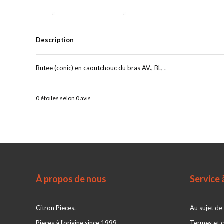
Description
Butee (conic) en caoutchouc du bras AV., BL, .
0
étoiles selon
0
avis
À propos de nous
Service à
Citron Pieces.
Au sujet de
Pieces à l'origine since 1999
Termes et c