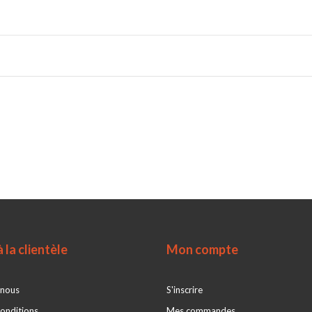
 la clientèle
Mon compte
 nous
S'inscrire
onditions
Mes commandes