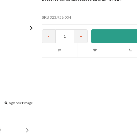
SKU
323.958.004
-
+
Agrandir l'image