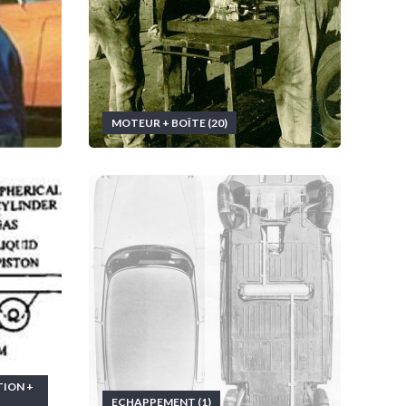
MOTEUR + BOÎTE (20)
TION +
ECHAPPEMENT (1)