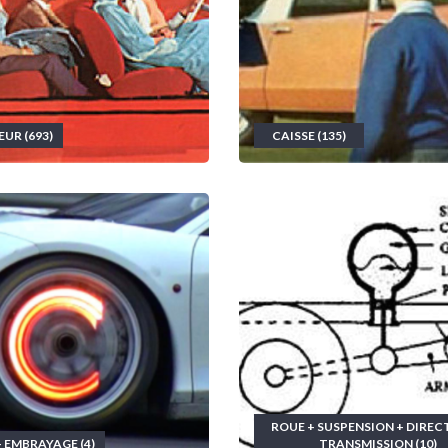
EUR (693)
CAISSE (135)
ROUE + SUSPENSION + DIREC
+ EMBRAYAGE (4)
TRANSMISSION (10)