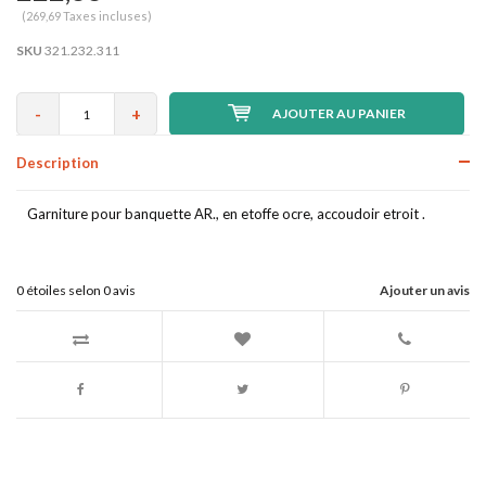
(269,69 Taxes incluses)
SKU
321.232.311
-
+
AJOUTER AU PANIER
Description
Garniture pour banquette AR., en etoffe ocre, accoudoir etroit .
0
étoiles selon
0
avis
Ajouter un avis