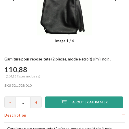
Image
1
/ 4
Garniture pour repose-tete (2 pieces, modele etroit) simili noir, .
110,88
(134,16 Taxes incluses)
SKU
321.528.010
-
+
AJOUTER AU PANIER
Description
Garniture pour repose-tete (2 pieces, modele etroit) simili noir, .