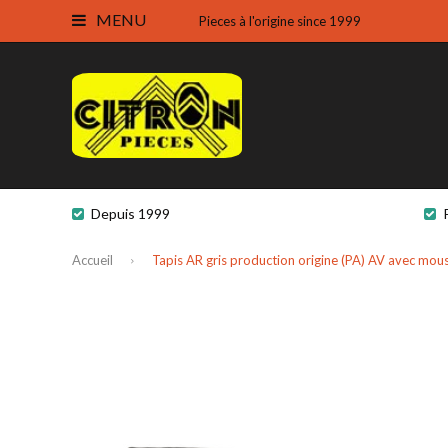
MENU
Pieces à l'origine since 1999
Depuis 1999
Accueil
Tapis AR gris production origine (PA) AV avec mou