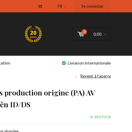
FR
Se connecter
0
0,00
cation
Livraison internationale
Revenir à l'aperçu
s production origine (PA) AV
oën ID/DS
EN STOCK
e alveolee, .