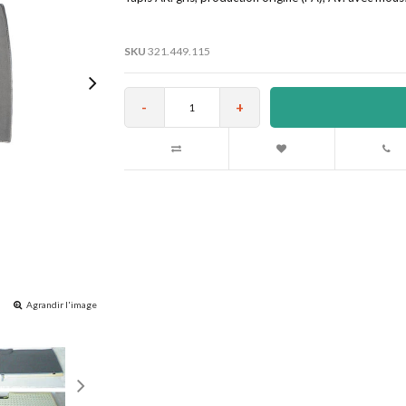
SKU
321.449.115
-
+
Agrandir l'image