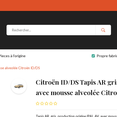
Pieces à l'origine
Propre fabri
sse alveolée Citroën ID/DS
Citroën ID/DS Tapis AR gri
avec mousse alveolée Citr
Tapis AR. gris, production origine (PA), AV. avec mouss