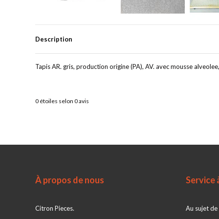
Description
Tapis AR. gris, production origine (PA), AV. avec mousse alveolee,
0
étoiles selon
0
avis
À propos de nous
Service à
Citron Pieces.
Au sujet de