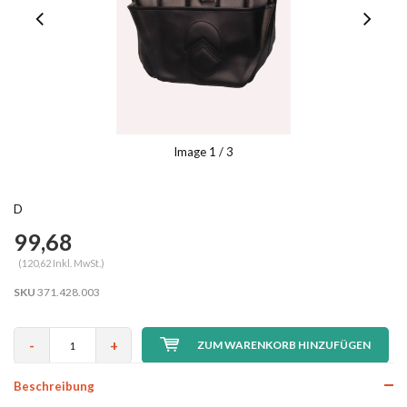
Image
1
/ 3
D
99,68
(120,62 Inkl. MwSt.)
SKU
371.428.003
-
+
ZUM WARENKORB HINZUFÜGEN
Beschreibung