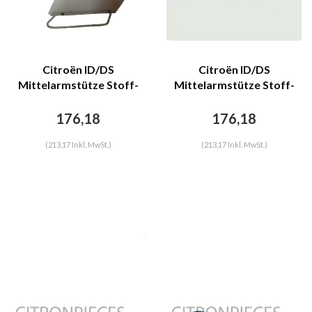
Citroën ID/DS
Citroën ID/DS
Mittelarmstütze Stoff-
Mittelarmstütze Stoff-
bezogen gold Citroën
bezogen karamell Citroën
ID/DS
ID/DS
176,18
176,18
(213,17 Inkl. MwSt.)
(213,17 Inkl. MwSt.)