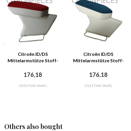
Citroën ID/DS
Citroën ID/DS
Mittelarmstütze Stoff-
Mittelarmstütze Stoff-
bezogen rot Citroën
bezogen blau Citroën
ID/DS
ID/DS
176,18
176,18
(213,17 Inkl. MwSt.)
(213,17 Inkl. MwSt.)
Others also bought