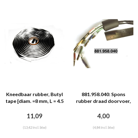
Kneedbaar rubber, Butyl
881.958.040: Spons
tape [diam. =8 mm, L = 4.5
rubber draad doorvoer,
M]
+/- 40 mm lang, binnen
diam. 8 mm.
11,09
4,00
(13,42 Incl. btw)
(4,84 Incl. btw)