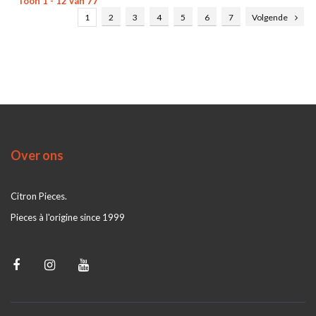
Toon 1 - 12 van 77
1
2
3
4
5
6
7
Volgende
Over ons
Citron Pieces.
Pieces à l'origine since 1999