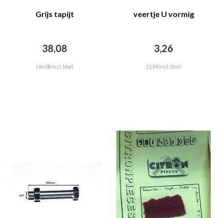
Grijs tapijt
veertje U vormig
38,08
3,26
(46,08 Incl. btw)
(3,94 Incl. btw)