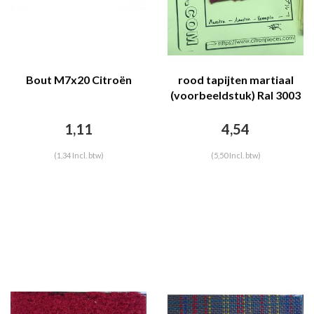
Bout M7x20 Citroën
rood tapijten martiaal
(voorbeeldstuk) Ral 3003
1,11
4,54
(1,34 Incl. btw)
(5,50 Incl. btw)