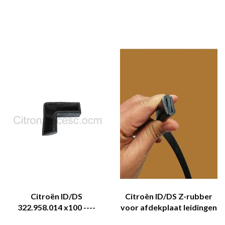
Citroën ID/DS
Citroën ID/DS Z-rubber
322.958.014 x100 ----
voor afdekplaat leidingen
>322.958.614 =Q100
Citroën ID/DS