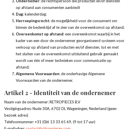
Ondernemer
: de rechtspersoon die producten en/of diensten
op afstand aan consumenten aanbiedt
Dag
: kalenderdag;
Herroepingsrecht
: de mogelijkheid voor de consument om
binnen de bedenktijd af te zien van de overeenkomst op afstand;
Overeenkomst op afstand
: een overeenkomst waarbij in het
kader van een door de ondernemer georganiseerd systeem voor
verkoop op afstand van producten en/of diensten, tot en met
het sluiten van de overeenkomst uitsluitend gebruik gemaakt
wordt van één of meer technieken voor communicatie op
afstand;
Algemene Voorwaarden
: de onderhavige Algemene
Voorwaarden van de ondernemer.
Artikel 2 - Identiteit van de ondernemer
Naam van de ondernemer: RETROPIECES B.V
Vestigingsadres: Nude 30A, 6702 DL Wageningen, Nederland (geen
bezoek adres)
Telefoonnummer: +31 (0)6 13 33 65 69, (9 tot 17 uur)
E-mailadres:
contact@citronpieces.com