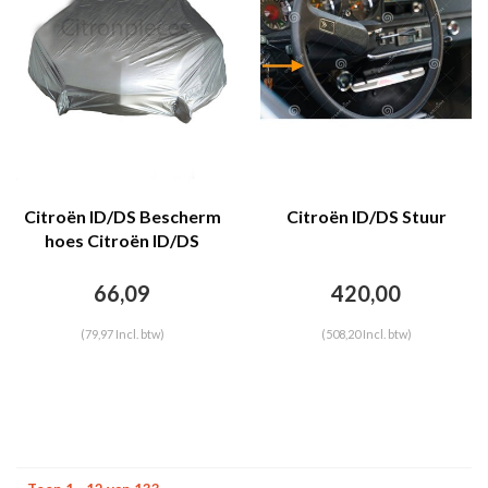
Citroën ID/DS Bescherm
Citroën ID/DS Stuur
hoes Citroën ID/DS
berline - car cover
66,09
420,00
(79,97 Incl. btw)
(508,20 Incl. btw)