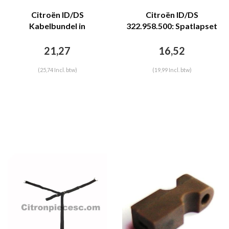
Citroën ID/DS
Citroën ID/DS
Kabelbundel in
322.958.500: Spatlapset
voorscherm R Citroën
achter voorste kriksteun,
ID/DS
Links en Rechts, voor
21,27
16,52
Citroën ID/DS.
(25,74 Incl. btw)
(19,99 Incl. btw)