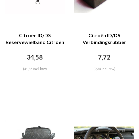
Citroën ID/DS
Citroën ID/DS
Reservewielband Citroën
Verbindingsrubber
ID/DS
hoogteregeling
koplampen Citroën ID/DS
34,58
7,72
(41,85 Incl. btw)
(9,34 Incl. btw)