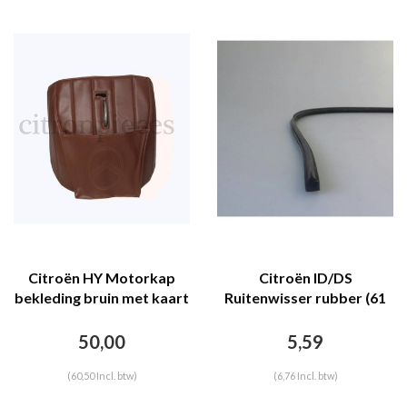
Citroën HY Motorkap
Citroën ID/DS
bekleding bruin met kaart
Ruitenwisser rubber (61
en zak Citroën HY
centimeter) Citroën ID/DS
50,00
5,59
(60,50 Incl. btw)
(6,76 Incl. btw)