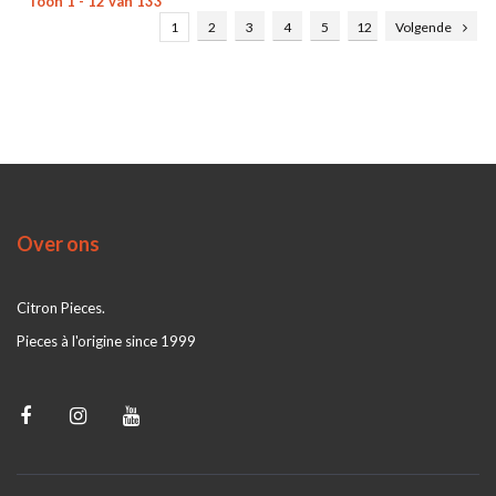
Toon 1 - 12 van 133
1
2
3
4
5
12
Volgende
Over ons
Citron Pieces.
Pieces à l'origine since 1999