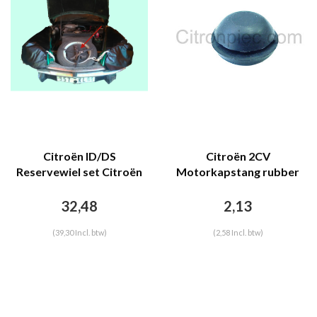
Citroën ID/DS
Citroën 2CV
Reservewiel set Citroën
Motorkapstang rubber
ID/DS
Citroën ID, DS, 2CV
32,48
2,13
(39,30 Incl. btw)
(2,58 Incl. btw)