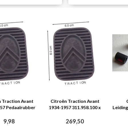
n Traction Avant
Citroën Traction Avant
57 Pedaalrubber
1934-1957 311.958.100 x
Leidin
n Traction Avant
100 -----> 311.958.600 Q =
100
9,98
269,50