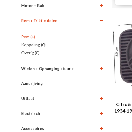
Motor + Bak
Rem + Friktie delen
Rem (4)
Koppeling (0)
Overig (0)
Wielen + Ophanging stuur +
Aandrijving
Uitlaat
Citroë
1934-19
Electrisch
Citroë
Accessoires