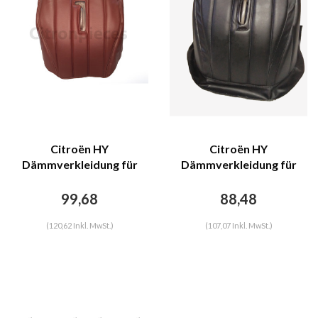
Citroën HY
Citroën HY
Dämmverkleidung für
Dämmverkleidung für
Stirnwand braunes
Stirnwand schwarzes
Kunstleder mit Bahnen
Kunstleder mit Bahnen
99,68
88,48
ohne Kartentasche
Citroën HY
(Citroën logo) Citroën HY
(120,62 Inkl. MwSt.)
(107,07 Inkl. MwSt.)