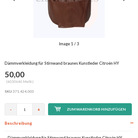
Image
1
/ 3
Dämmverkleidung für Stirnwand braunes Kunstleder Citroën HY
50,00
(60,50 Inkl. MwSt.)
SKU
371.424.003
-
+
ZUM WARENKORB HINZUFÜGEN
Beschreibung
Dämmverkleidung für Stirnwand braunes Kunstleder Citroën HY