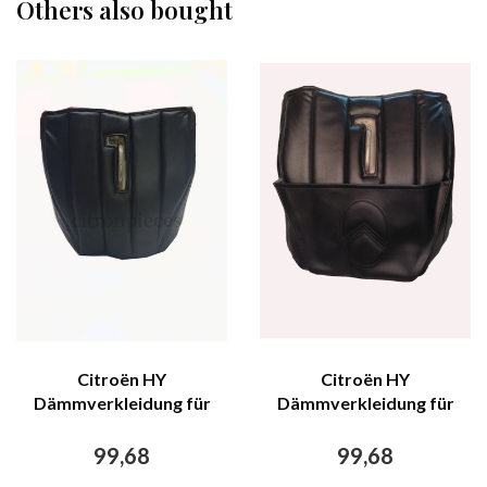
Others also bought
Citroën HY
Citroën HY
Dämmverkleidung für
Dämmverkleidung für
Stirnwand schwarzes
Stirnwand schwarzes
Kunstleder mit Bahnen
Kunstleder mit Bahnen
99,68
99,68
mit Kartentasche
mit Kartentasche