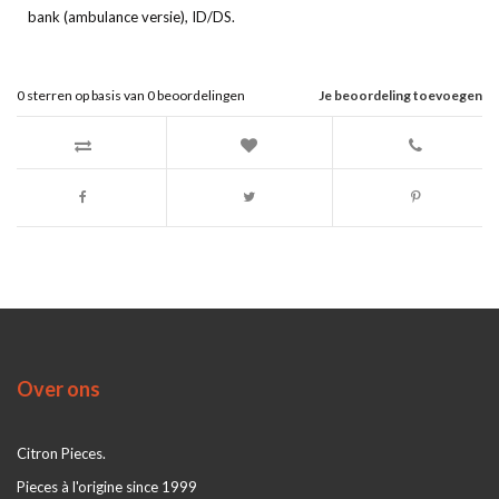
bank (ambulance versie), ID/DS.
0
sterren op basis van
0
beoordelingen
Je beoordeling toevoegen
Over ons
Citron Pieces.
Pieces à l'origine since 1999