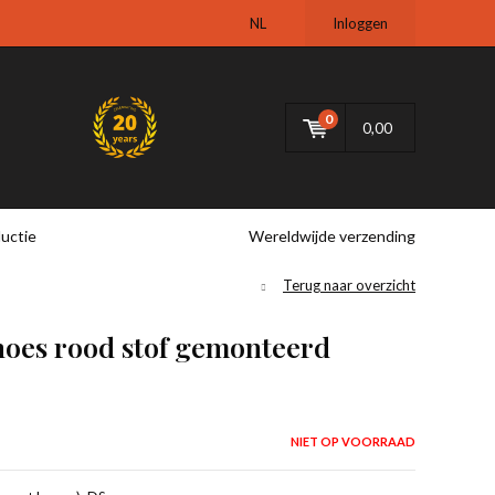
NL
Inloggen
0
0,00
uctie
Wereldwijde verzending
Terug naar overzicht
oes rood stof gemonteerd
NIET OP VOORRAAD