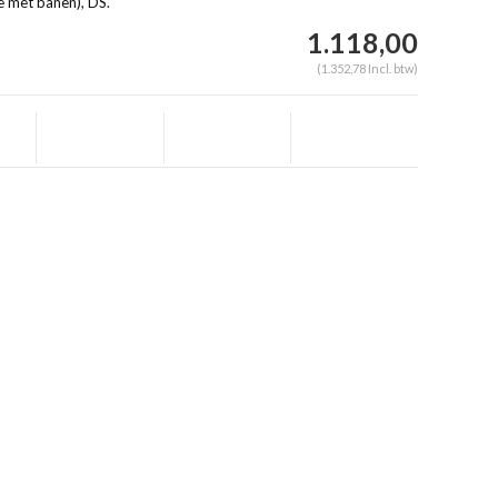
 met banen), DS.
1.118,00
(1.352,78 Incl. btw)
Afbeelding vergroten