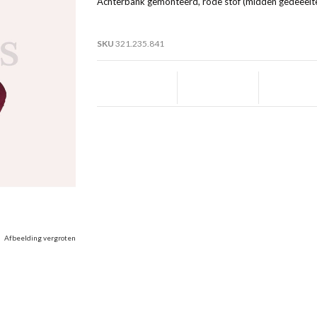
Achterbank gemonteerd, rode stof (midden gedeeelte
SKU
321.235.841
Afbeelding vergroten