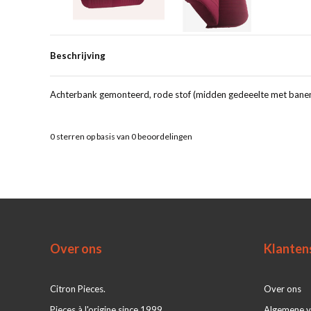
Beschrijving
Achterbank gemonteerd, rode stof (midden gedeeelte met banen
0
sterren op basis van
0
beoordelingen
Over ons
Klanten
Citron Pieces.
Over ons
Pieces à l'origine since 1999
Algemene 