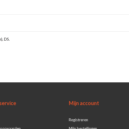
), DS.
service
Mijn account
Registreren
voorwaarden
Mijn bestellingen