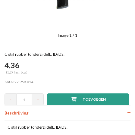
Image
1
/ 1
C stijl rubber (onderzijde)L, ID/DS.
4,36
(5,27 Incl. btw)
SKU
322.958.014
-
+
TOEVOEGEN
Beschrijving
C stijl rubber (onderzijde)L, ID/DS.