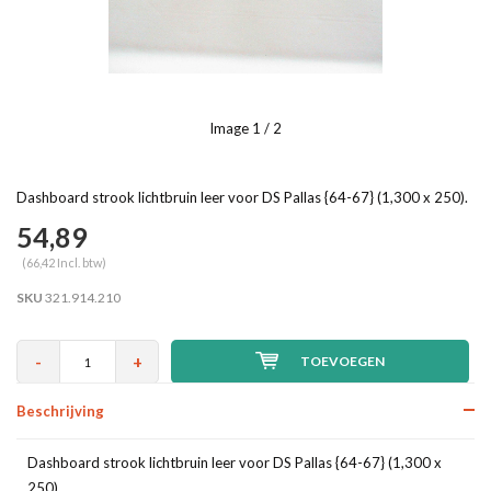
Image
1
/ 2
Dashboard strook lichtbruin leer voor DS Pallas {64-67} (1,300 x 250).
54,89
(66,42 Incl. btw)
SKU
321.914.210
-
+
TOEVOEGEN
Beschrijving
Dashboard strook lichtbruin leer voor DS Pallas {64-67} (1,300 x
250).