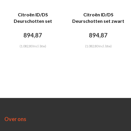
Citroën ID/DS
Citroën ID/DS
Deurschotten set
Deurschotten set zwart
lichtbruin leer Citroën
leer Citroën ID/DS
ID/DS
894,87
894,87
(1.082,80 Incl. btw)
(1.082,80 Incl. btw)
Over ons