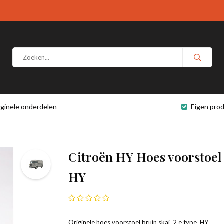
iginele onderdelen
Eigen prod
Citroën HY Hoes voorstoel 
HY
Originele hoes voorstoel bruin skai, 2 e type, HY.