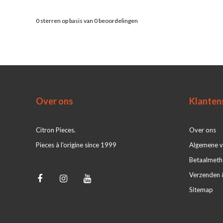
0
sterren op basis van
0
beoordelingen
Over ons
Klanten
Citron Pieces.
Over ons
Pieces à l'origine since 1999
Algemene 
Betaalmet
Verzenden 
Sitemap