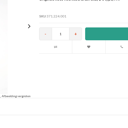
SKU
371.224.001
-
+
Afbeelding vergroten