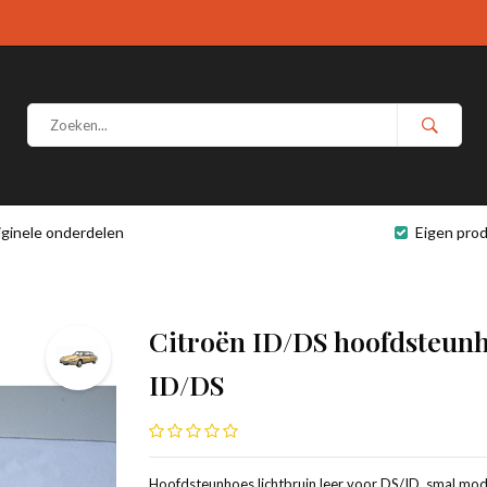
iginele onderdelen
Eigen prod
Citroën ID/DS hoofdsteunho
ID/DS
Hoofdsteunhoes lichtbruin leer voor DS/ID, smal mode