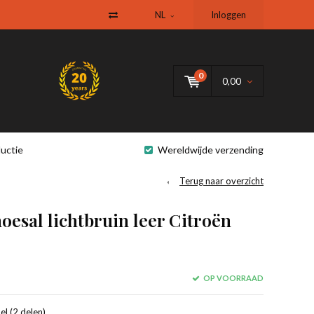
NL
Inloggen
0
0,00
uctie
Wereldwijde verzending
Terug naar overzicht
esal lichtbruin leer Citroën
OP VOORRAAD
l (2 delen).