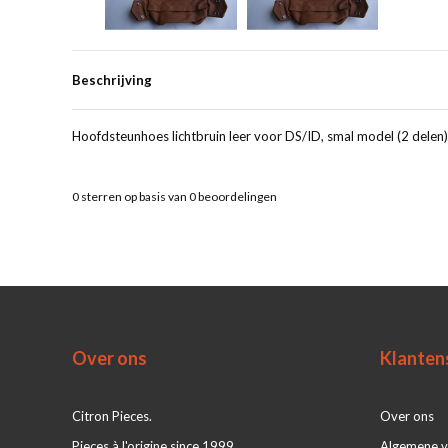
Beschrijving
Hoofdsteunhoes lichtbruin leer voor DS/ID, smal model (2 delen)
0
sterren op basis van
0
beoordelingen
Over ons
Klanten
Citron Pieces.
Over ons
Pieces à l'origine since 1999
Algemene 