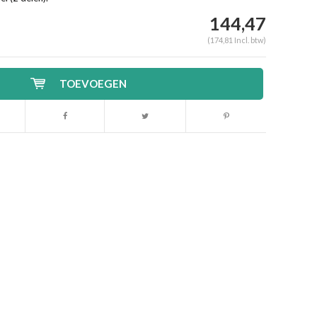
144,47
(174,81 Incl. btw)
TOEVOEGEN
Afbeelding vergroten