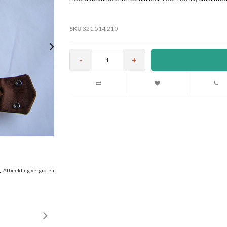
SKU
321.514.210
-
+
Afbeelding vergroten