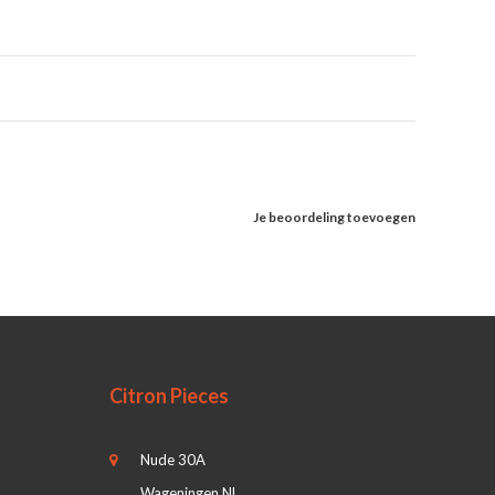
Je beoordeling toevoegen
Citron Pieces
Nude 30A
Wageningen NL