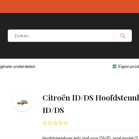
iginele onderdelen
Eigen prod
Citroën ID/DS Hoofdsteunho
ID/DS
Hoofdsteunhoes grijs stof voor DS/ID, smal model (2 