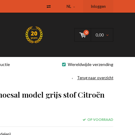
NL
Inloggen
0
0,00
uctie
Wereldwijde verzending
Terug naar overzicht
esal model grijs stof Citroën
OP VOORRAAD
delen).