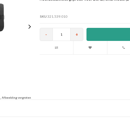
SKU
321.539.010
-
+
Afbeelding vergroten