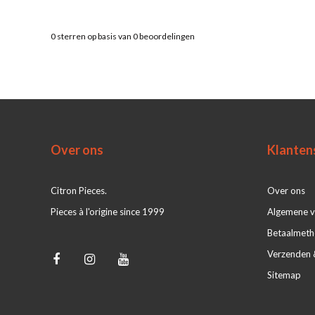
0
sterren op basis van
0
beoordelingen
Over ons
Klanten
Citron Pieces.
Over ons
Pieces à l'origine since 1999
Algemene 
Betaalmet
Verzenden 
Sitemap