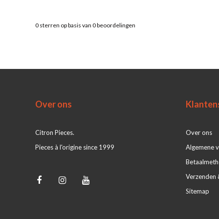
0
sterren op basis van
0
beoordelingen
Over ons
Klanten
Citron Pieces.
Over ons
Pieces à l'origine since 1999
Algemene 
Betaalmet
Verzenden 
Sitemap