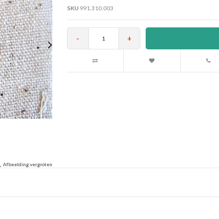
SKU
991.310.003
-
+
Afbeelding vergroten