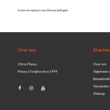
0
sterren op basis van
0
beoordelingen
Over ons
Klanten
Citron Pieces.
Over ons
Pieces à l'origine since 1999
Algemene 
Betaalmet
Verzenden 
Sitemap