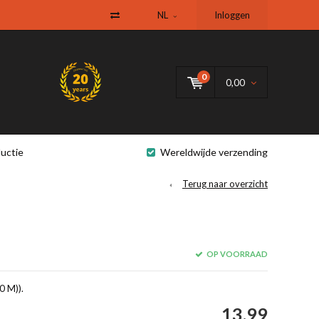
NL
Inloggen
0
0,00
uctie
Wereldwijde verzending
Terug naar overzicht
OP VOORRAAD
0 M)).
13,99