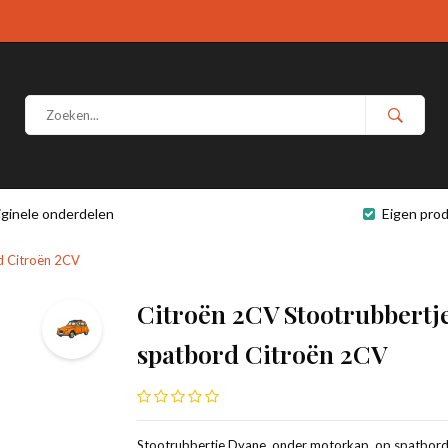
iginele onderdelen
Eigen prod
d Citroën 2CV
Citroën 2CV Stootrubbertj
spatbord Citroën 2CV
Stootrubbertje Dyane, onder motorkap, op spatbord