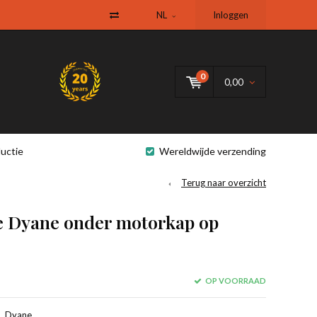
NL
Inloggen
0
0,00
uctie
Wereldwijde verzending
Terug naar overzicht
e Dyane onder motorkap op
OP VOORRAAD
, Dyane.