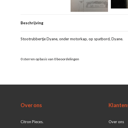
Beschrijving
Stootrubbertje Dyane, onder motorkap, op spatbord, Dyane.
0
sterren op basis van
0
beoordelingen
Over ons
Klanten
Citron Pieces.
Over ons