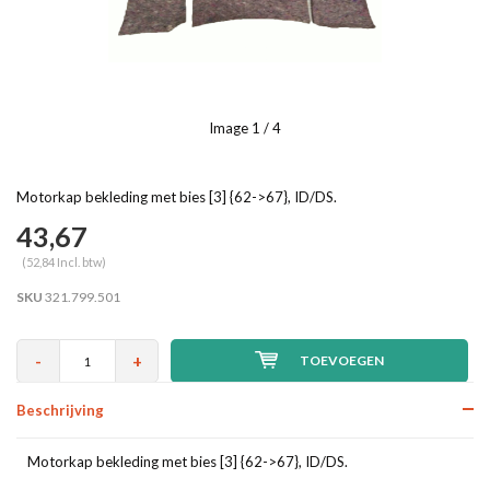
Image
1
/ 4
Motorkap bekleding met bies [3] {62->67}, ID/DS.
43,67
(52,84 Incl. btw)
SKU
321.799.501
-
+
TOEVOEGEN
Beschrijving
Motorkap bekleding met bies [3] {62->67}, ID/DS.