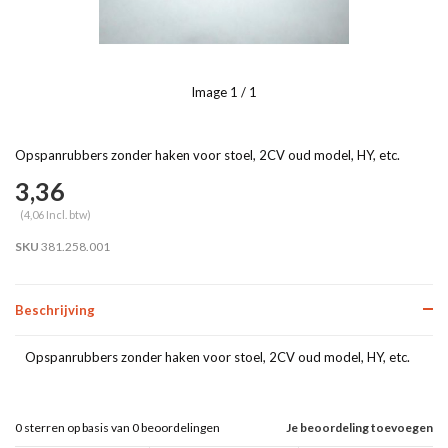
Image
1
/ 1
Opspanrubbers zonder haken voor stoel, 2CV oud model, HY, etc.
3,36
(4,06 Incl. btw)
SKU
381.258.001
Beschrijving
Opspanrubbers zonder haken voor stoel, 2CV oud model, HY, etc.
0
sterren op basis van
0
beoordelingen
Je beoordeling toevoegen