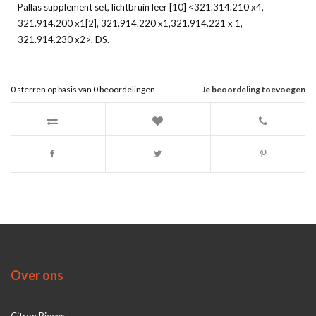
Pallas supplement set, lichtbruin leer [10] <321.314.210 x4,
321.914.200 x1[2], 321.914.220 x1,321.914.221 x 1,
321.914.230 x2>, DS.
0
sterren op basis van
0
beoordelingen
Je beoordeling toevoegen
Over ons