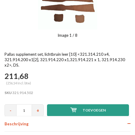
Image
1
/ 8
Pallas supplement set, lichtbruin leer [10] <321.314.210 x4,
321.914.200 x1[2], 321.914.220 x1,321.914.221 x 1, 321.914.230
x2>, DS.
211,68
(256,14 Incl. btw)
SKU
321.914.502
-
+
TOEVOEGEN
Beschrijving