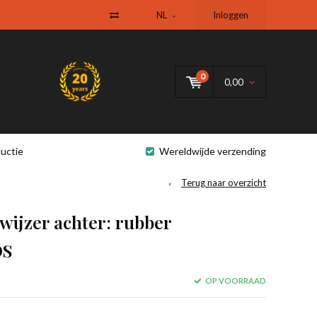
NL
Inloggen
0
0,00
uctie
Wereldwijde verzending
Terug naar overzicht
wijzer achter: rubber
DS
OP VOORRAAD
.