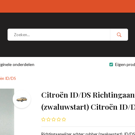
iginele onderdelen
Eigen prod
oën ID/DS
Citroën ID/DS Richtingaan
(zwaluwstart) Citroën ID/
Richtingaanwijzer achter: rubber (zwaluwstart), ID/DS