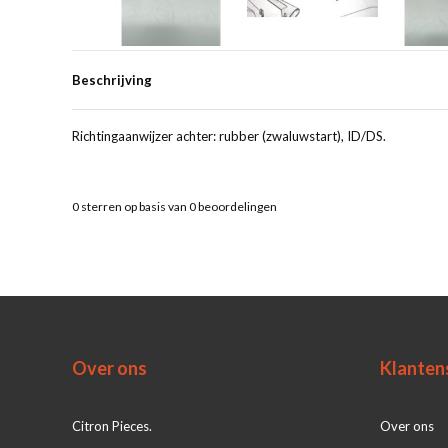
Beschrijving
Richtingaanwijzer achter: rubber (zwaluwstart), ID/DS.
0
sterren op basis van
0
beoordelingen
Over ons
Klanten
Citron Pieces.
Over ons