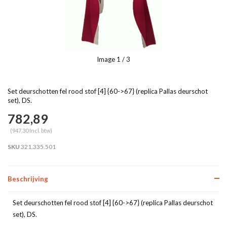
Image
1
/ 3
Set deurschotten fel rood stof [4] {60->67} (replica Pallas deurschot
set), DS.
782,89
(947,30 Incl. btw)
SKU
321.335.501
Beschrijving
Set deurschotten fel rood stof [4] {60->67} (replica Pallas deurschot
set), DS.