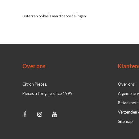
0
sterren op basis van
0
beoordelingen
Over ons
Klanten
Citron Pieces.
Over ons
Pieces à l'origine since 1999
Algemene 
Betaalmet
Verzenden 
Sitemap