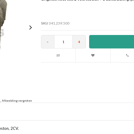
SKU
341.239.500
-
+
Afbeelding vergroten
leston, 2CV.