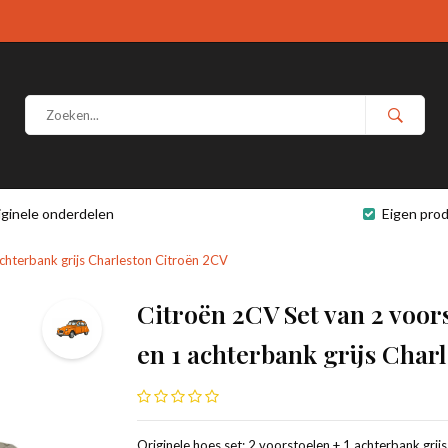
iginele onderdelen
Eigen prod
chterbank grijs Charleston Citroën 2CV
Citroën 2CV Set van 2 voor
en 1 achterbank grijs Char
Originele hoes set: 2 voorstoelen + 1 achterbank grijs