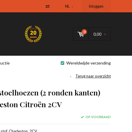
NL
Inloggen
0
0,00
uctie
Wereldwijde verzending
Terug naar overzicht
stoelhoezen (2 ronden kanten)
leston Citroën 2CV
OP VOORRAAD
 stof, Charleston, 2CV.