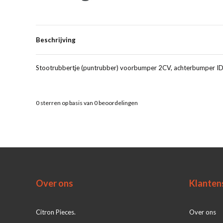
Beschrijving
Stootrubbertje (puntrubber) voorbumper 2CV, achterbumper ID/
0
sterren op basis van
0
beoordelingen
Over ons
Klanten
Citron Pieces.
Over ons