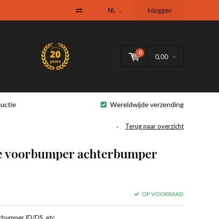
NL
Inloggen
0
0,00
uctie
Wereldwijde verzending
Terug naar overzicht
je voorbumper achterbumper
OP VOORRAAD
rbumper ID/DS, etc.