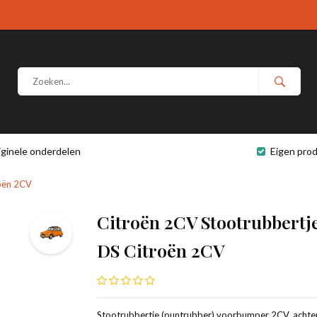
iginele onderdelen
Eigen prod
oën 2CV
Citroën 2CV Stootrubbert
DS Citroën 2CV
Stootrubbertje (puntrubber) voorbumper 2CV, achte