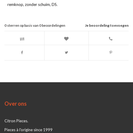
remknop, zonder schuim, DS.
0
sterren op basis van
0
beoordelingen
Je beoordeling toevoegen
Over ons
Citron Pieces.
Pieces à l'origine since 1999