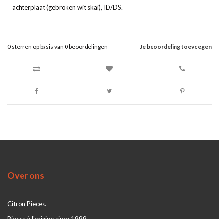
achterplaat (gebroken wit skai), ID/DS.
0
sterren op basis van
0
beoordelingen
Je beoordeling toevoegen
Over ons
Citron Pieces.
Pieces à l'origine since 1999