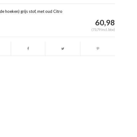
de hoeken) grijs stof, met oud Citro
60,98
(73,79 Incl. btw)
Afbeelding vergroten