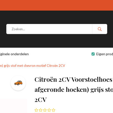
iginele onderdelen
Eigen prod
) grijs stof met chevron motief Citroën 2CV
Citroën 2CV Voorstoelhoes
afgeronde hoeken) grijs st
2CV