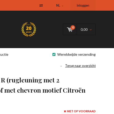
NL
Inloggen
0
0,00
uctie
Wereldwijde verzending
Terug naar overzicht
 R (rugleuning met 2
of met chevron motief Citroën
NIET OP VOORRAAD