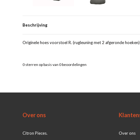
Beschrijving
Originele hoes voorstoel R. (rugleuning met 2 afgeronde hoeken) 
0
sterren op basis van
0
beoordelingen
Over ons
Klanten
Citron Pieces.
Over ons